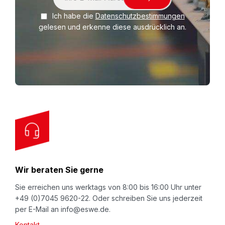
i
Ich habe die
Datenschutzbestimmungen
g
gelesen und erkenne diese ausdrücklich an.
n
U
p
f
o
r
O
u
r
N
Wir beraten Sie gerne
e
w
Sie erreichen uns werktags von 8:00 bis 16:00 Uhr unter
+49 (0)7045 9620-22. Oder schreiben Sie uns jederzeit
s
per E-Mail an info@eswe.de.
l
Kontakt