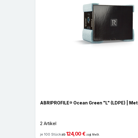
ABRIPROFILE® Ocean Green "L" (LDPE) | Met
2 Artikel
124,00 €
je 100 Stück
ab
zzgl. MwSt.