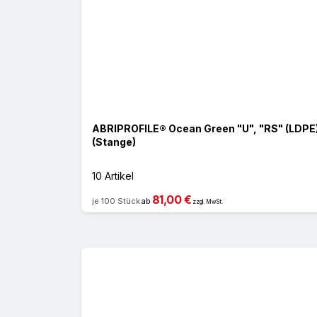
ABRIPROFILE® Ocean Green "U", "RS" (LDPE
(Stange)
10 Artikel
81,00 €
je 100 Stück
ab
zzgl. MwSt.