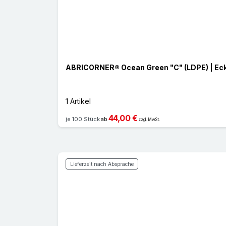
ABRICORNER® Ocean Green "C" (LDPE) | Ec
1 Artikel
44,00 €
je 100 Stück
ab
zzgl. MwSt.
Lieferzeit nach Absprache