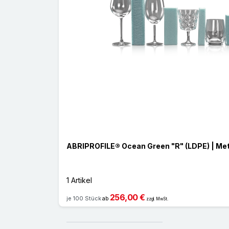
ABRIPROFILE® Ocean Green "R" (LDPE) | Me
1 Artikel
256,00 €
je 100 Stück
ab
zzgl. MwSt.