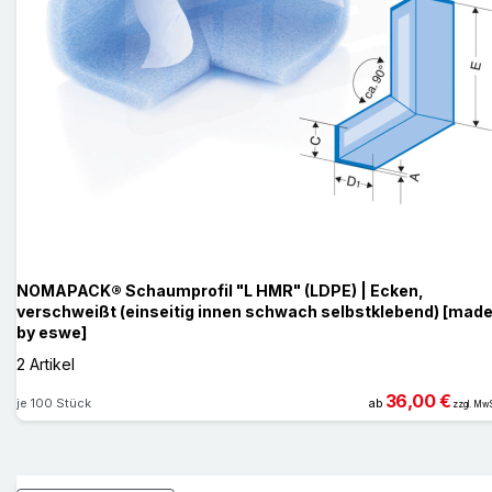
NOMAPACK® Schaumprofil "L HMR" (LDPE) | Ecken,
verschweißt (einseitig innen schwach selbstklebend) [mad
by eswe]
2 Artikel
36,00 €
je 100 Stück
ab
zzgl. MwS