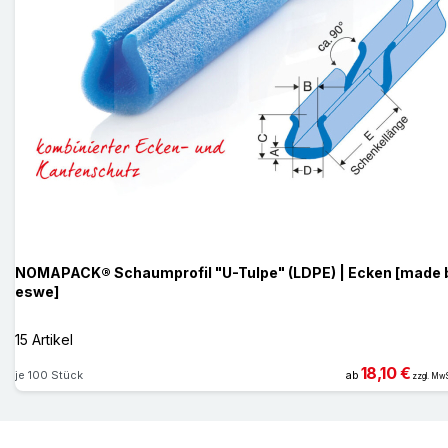
NOMAPACK® Schaumprofil "U-Tulpe" (LDPE) | Ecken [made 
eswe]
15 Artikel
18,10 €
je 100 Stück
ab
zzgl. MwS