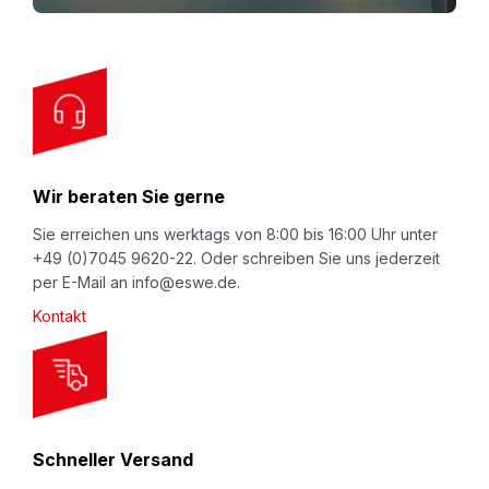
o
r
O
u
r
N
Wir beraten Sie gerne
e
w
Sie erreichen uns werktags von 8:00 bis 16:00 Uhr unter
+49 (0)7045 9620-22. Oder schreiben Sie uns jederzeit
s
per E-Mail an info@eswe.de.
l
Kontakt
e
t
t
e
r
Schneller Versand
: