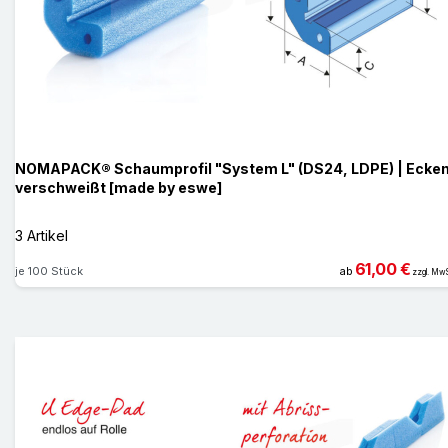
NOMAPACK® Schaumprofil "System L" (DS24, LDPE) | Ecke
verschweißt [made by eswe]
3 Artikel
61,00 €
je 100 Stück
ab
zzgl. MwS