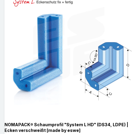
NOMAPACK® Schaumprofil "System L HD" (DS34, LDPE) |
Ecken verschweißt [made by eswe]