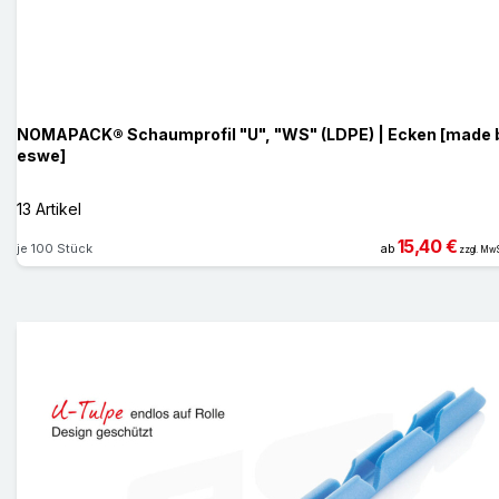
NOMAPACK® Schaumprofil "U", "WS" (LDPE) | Ecken [made 
eswe]
13 Artikel
15,40 €
je 100 Stück
ab
zzgl. MwS