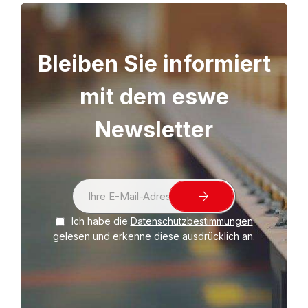
Bleiben Sie informiert
mit dem eswe
Newsletter
S
i
Ich habe die
Datenschutzbestimmungen
g
gelesen und erkenne diese ausdrücklich an.
n
U
p
f