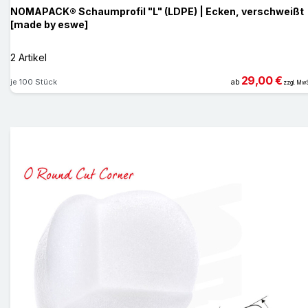
NOMAPACK® Schaumprofil "L" (LDPE) | Ecken, verschweißt
[made by eswe]
2 Artikel
29,00 €
je 100 Stück
ab
zzgl. MwS