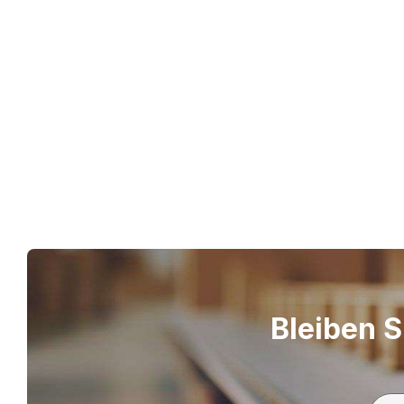
Bleiben S
S