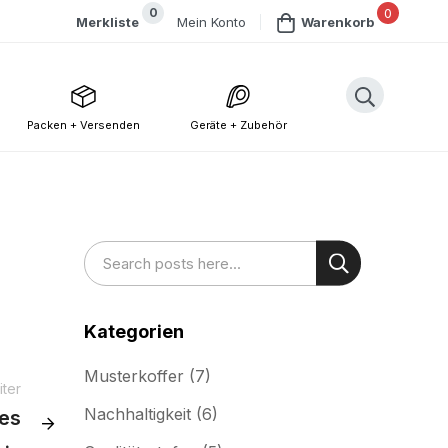
0
0
Mein Konto
Merkliste
Warenkorb
Packen + Versenden
Geräte + Zubehör
Suche
Suche
Kategorien
Musterkoffer
(7)
ter
Nachhaltigkeit
(6)
es