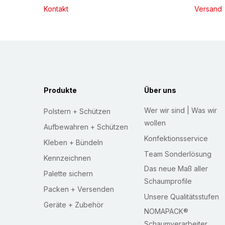
Kontakt
Versand
e
t
t
e
r
:
Produkte
Über uns
Wer wir sind | Was wir
Polstern + Schützen
wollen
Aufbewahren + Schützen
Konfektionsservice
Kleben + Bündeln
Team Sonderlösung
Kennzeichnen
Das neue Maß aller
Palette sichern
Schaumprofile
Packen + Versenden
Unsere Qualitätsstufen
Geräte + Zubehör
NOMAPACK®
Schaumverarbeiter,