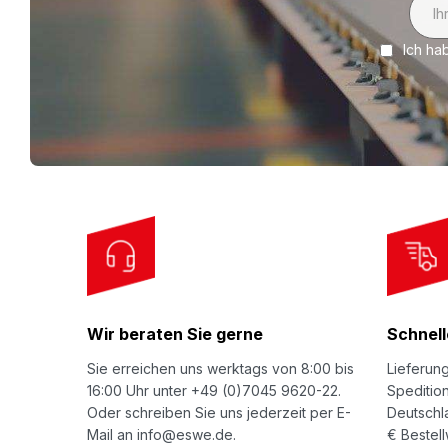
i
Ich ha
g
n
U
p
f
o
r
O
u
r
Wir beraten Sie gerne
Schnell
N
e
Sie erreichen uns werktags von 8:00 bis
Lieferun
w
16:00 Uhr unter +49 (0)7045 9620-22.
Spedition
Oder schreiben Sie uns jederzeit per E-
Deutschl
s
Mail an info@eswe.de.
€ Bestell
l