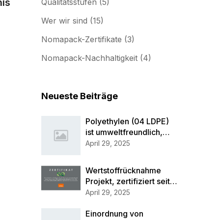
nis
Qualitätsstufen
(5)
Wer wir sind
(15)
Nomapack-Zertifikate
(3)
Nomapack-Nachhaltigkeit
(4)
Neueste Beiträge
Polyethylen (04 LDPE)
ist umweltfreundlich,
weil zu 100 %
April 29, 2025
recyclingfähig
Wertstoffrücknahme
Projekt, zertifiziert seit
2024
April 29, 2025
Einordnung von