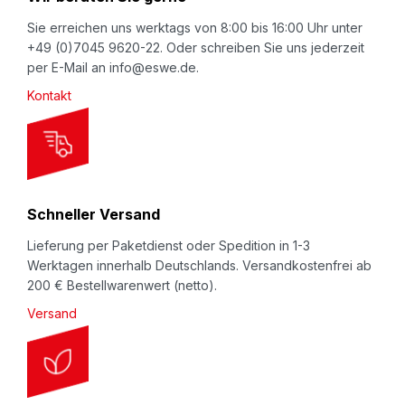
e
w
Sie erreichen uns werktags von 8:00 bis 16:00 Uhr unter
+49 (0)7045 9620-22. Oder schreiben Sie uns jederzeit
s
per E-Mail an info@eswe.de.
l
Kontakt
e
t
t
e
r
Schneller Versand
:
Lieferung per Paketdienst oder Spedition in 1-3
Werktagen innerhalb Deutschlands. Versandkostenfrei ab
200 € Bestellwarenwert (netto).
Versand